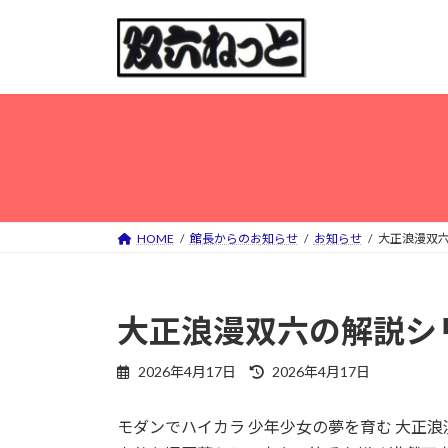
コ
ナ
ン
ビ
テ
ゲ
ン
ー
ツ
シ
へ
ョ
ス
ン
キ
に
ッ
移
プ
動
HOME
館長からのお知らせ
お知らせ
大正浪漫双六
大正浪漫双六の解説シリ
最
2026年4月17日
2026年4月17日
終
更
モダンでハイカラ 少年少女の夢を育む 大正
新