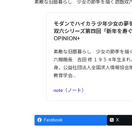
日
素敵な旧暦暮らし 少女の節季を描く遊戯双
時
:
モダンでハイカラ 少年少女の夢
双六シリーズ第四回「新年を寿
OPINION+
素敵な旧暦暮らし 少女の節季を描く
六館館長 吉田 修 １９５４年生ま
身。公益社団法人全国求人情報協会
教育学会…
note（ノート）
Facebook
X