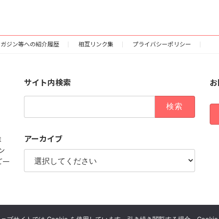
マガジン等への紹介履歴
相互リンク集
プライバシーポリシー
サイト内検索
お
検
索:
アーカイブ
ま
ン
ご一
Copyright © 双六ねっとオフィシャルサイト All Rights Reserved.