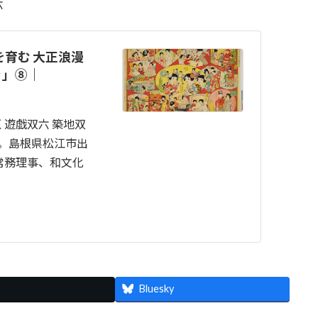
六
を育む 大正浪漫
ぐ」⑧｜
遊戯双六 築地双
れ。島根県松江市出
常務理事、和文化
Bluesky