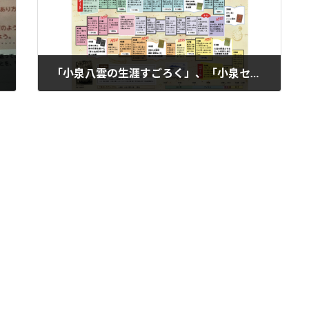
「小泉八雲の生涯すごろく」、「小泉セツの生涯すごろく」、「小泉八雲とセツのリアル相関図」をご紹介します。
2026年1月19日