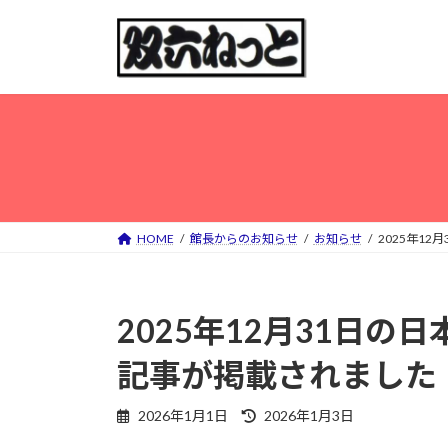
コ
ナ
ン
ビ
テ
ゲ
ン
ー
ツ
シ
へ
ョ
ス
ン
キ
に
ッ
移
プ
動
HOME
館長からのお知らせ
お知らせ
2025年1
2025年12月31日
記事が掲載されました
最
2026年1月1日
2026年1月3日
終