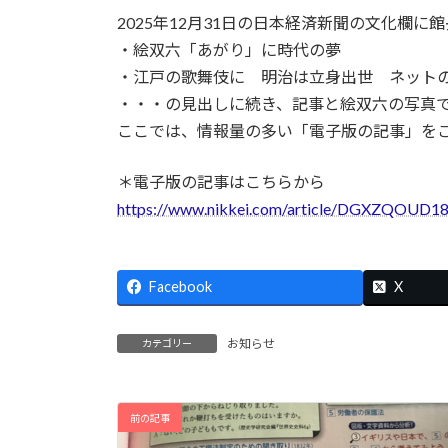
更
2025年12月31日の日本経済新聞の文化欄
新
日
・絵双六「あがり」に時代の夢
時
・江戸の歌舞伎に 明治は立身出世 ネット
:
・・・の見出しに続き、記事と絵双六の写真
ここでは、情報量の多い「電子版の記事」を
＊電子版の記事はこちらから
https://www.nikkei.com/article/DGXZQOU
Facebook
X
お知らせ
カテゴリー
前の記事