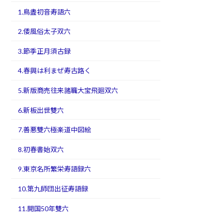
1.鳥盡初音寿語六
2.倭風俗太子双六
3.節季正月須古録
4.春興は利まぜ寿古路く
5.新版商売往来諸職大宝飛廻双六
6.新板出世雙六
7.善悪雙六極楽道中図絵
8.初春書始双六
9.東京名所繁栄寿語録六
10.第九師団出征寿語録
11.開国50年雙六