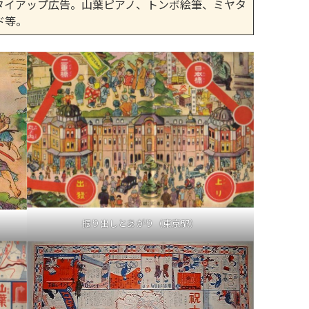
タイアップ広告。山葉ピアノ、トンボ絵筆、ミヤタ
ド等。
振り出しとあがり（東京駅）