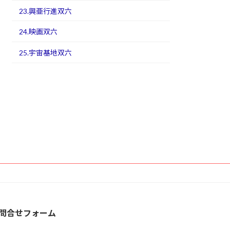
23.興亜行進双六
24.映画双六
25.宇宙基地双六
問合せフォーム