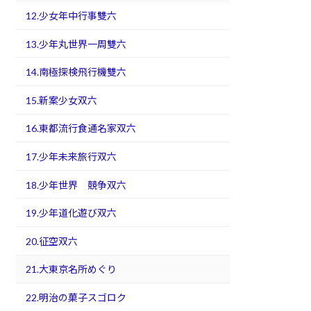
12.少女年中行事雙六
13.少年丸世界一周雙六
14.南極探検飛行機雙六
15.新案少女双六
16.東都流行食通名家双六
17.少年未来旅行双六
18.少年世界 競争双六
19.少年道化遊び双六
20.征空双六
21.大東京名所めぐり
22.明治の菓子スゴロク