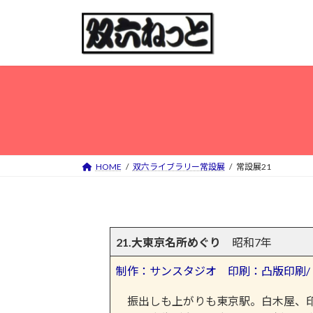
コ
ナ
ン
ビ
テ
ゲ
ン
ー
ツ
シ
へ
ョ
ス
ン
キ
に
ッ
移
プ
動
HOME
双六ライブラリー常設展
常設展21
21.
大東京名所めぐり
昭和7年
制作：サンスタジオ 印刷：凸版印刷/ サ
振出しも上がりも東京駅。白木屋、印