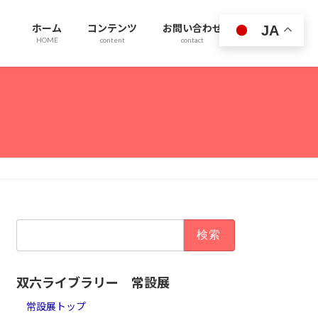
ホーム
コンテンツ
お問い合わせ
JA
HOME
content
contact
検
索:
双六ライブラリー 常設展
常設展トップ