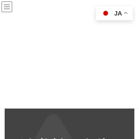
コ
ナ
ン
ビ
JA
テ
ゲ
ン
ー
ツ
シ
VK Blocks スライダーブロックサ
へ
ョ
ス
ン
ンプル
キ
に
ッ
移
プ
動
HOME
デザイン要素サンプル
VK Blocks ブロック / パターンサンプル
VK Blocks スライダーブロックサンプル