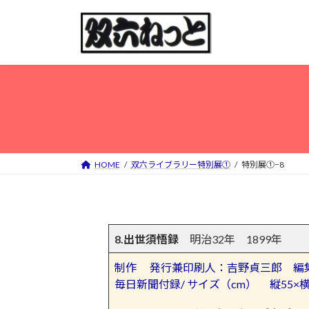
コ
ナ
ン
ビ
テ
ゲ
ン
ー
ツ
シ
へ
ョ
ス
ン
キ
に
ッ
移
プ
動
HOME
双六ライブラリー特別展①
特別展①−8
8.
出世須悟録
明治32年 1899年
制作 発行兼印刷人：吉野貞三郎 編
毎日新聞付録/ サイズ（cm） 縦55×横