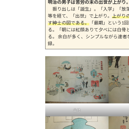
明治の男子は苦労の末の出世が上がり
振り出しは「誕生」。「入学」「放蕩
等を経て、「出世」で上がり。
上がり
す紳士の図である。
「最期」という1
る。「朝には紅顔ありて夕べには白骨
る。 余白が多く、シンプルながら達者
録。
全体