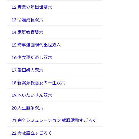
12.實業少年出世雙六
13.令嬢成長双六
14.家庭教育雙六
15.時事漫画現代出世双六
16.少女運だめし双六
17.愛国婦人双六
18.新案源氏香女の一生双六
19.へいたいさん双六
20.人生競争双六
21.完全シミュレーション 就職活動すごろく
22.会社設立すごろく