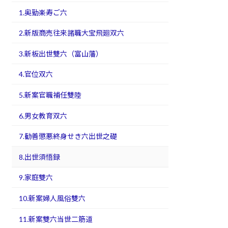
1.奥勤楽寿ご六
2.新版商売往来諸職大宝飛廻双六
3.新板出世雙六（富山藩）
4.官位双六
5.新案官職補任雙陸
6.男女教育双六
7.勧善懲悪終身せき六出世之礎
8.出世須悟録
9.家庭雙六
10.新案婦人風俗雙六
11.新案雙六当世二筋道