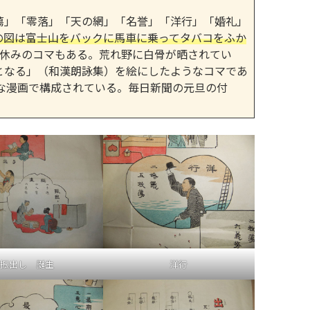
。
」「零落」「天の網」「名誉」「洋行」「婚礼」
の図は富士山をバックに馬車に乗ってタバコをふか
回休みのコマもある。荒れ野に白骨が晒されてい
となる」（和漢朗詠集）を絵にしたようなコマであ
な漫画で構成されている。毎日新聞の元旦の付
振出し 誕生
洋行