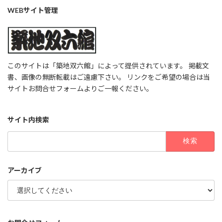
WEBサイト管理
このサイトは「築地双六館」によって提供されています。 掲載文
書、画像の無断転載はご遠慮下さい。 リンクをご希望の場合は当
サイトお問合せフォームよりご一報ください。
サイト内検索
検
索:
アーカイブ