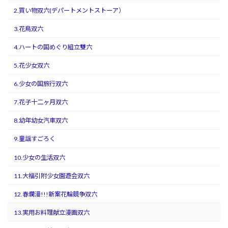
2.買い物双六(デパートメントストーア）
3.花鳥双六
4.ハートの国めぐり組立雙六
5.花少女双六
6.少女の国旅行双六
7.花子十二ヶ月双六
8.幼年幼女汽車双六
9.童謡すごろく
10.少女の生活双六
11.大福引附少女園遊会双六
12.春爛漫!!!新案花輪競争双六
13.実用お料理献立漫画双六