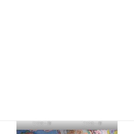
コマの一部
コマの一部
コマの一部
コマの一部