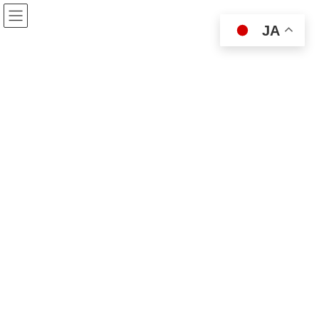
コ
ナ
ン
ビ
JA
テ
ゲ
ン
ー
ツ
シ
へ
ョ
特別展②-19
ス
ン
キ
に
ッ
移
プ
動
HOME
双六ライブラリー特別展②
特別展②-19
19.
少女数へ歌双六
1929年 （昭和4年）
制作 画：須藤しげる/少女倶楽部 １月号（大日
本雄弁会）/ サイズ（cm） 縦55×横80
一つとや、二つとやと十までの数え歌で構成され
た双六。時代を反映してお説教くさい七五調の内容
になっている。
振出しは和装にショール・手袋でヤツデの前に佇む
少女。